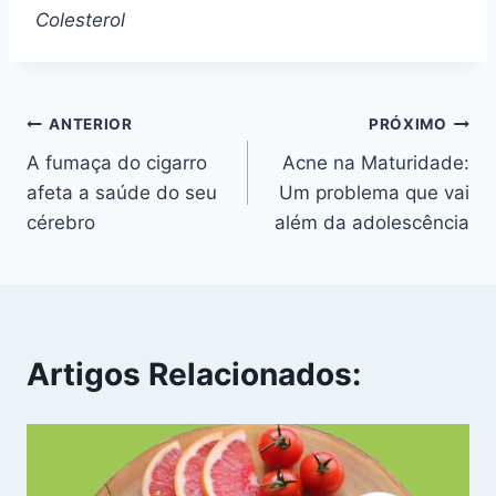
Colesterol
Navegação
ANTERIOR
PRÓXIMO
A fumaça do cigarro
Acne na Maturidade:
de
afeta a saúde do seu
Um problema que vai
Post
cérebro
além da adolescência
Artigos Relacionados: