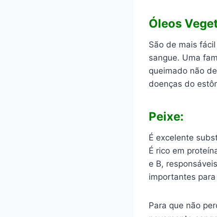
Óleos Veget
São de mais fácil
sangue. Uma famíl
queimado não dev
doenças do estô
Peixe:
É excelente subst
É rico em proteín
e B, responsávei
importantes para
Para que não per