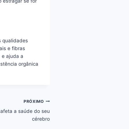
estragar se for
s qualidades
ais e fibras
 e ajuda a
istência orgânica
PRÓXIMO
 afeta a saúde do seu
cérebro