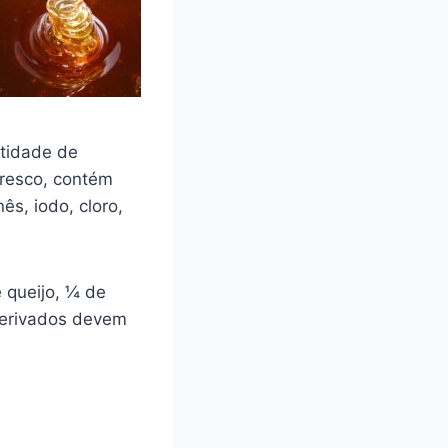
ntidade de
 fresco, contém
ês, iodo, cloro,
e queijo, ¼ de
 derivados devem