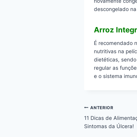
novamente congel
descongelado na 
Arroz Integr
É recomendado na
nutritivas na pelí
dietéticas, sendo
regular as funçõe
e o sistema imuno
Navegação
ANTERIOR
11 Dicas de Alimentaç
de
Sintomas da Úlcera!
Post