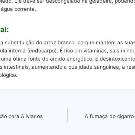
ado. Ele deve ser descongelado na geladeira, podendo 
água corrente.
al:
 substituição do arroz branco, porque mantém as sua
cula interna (endocarpo). É rico em vitaminas, sais miner
 uma ótima fonte de amido energético. É desintoxicante
s intestinais, aumentando a qualidade sangüínea, a res
lógico.
ão para Aliviar os
A fumaça do cigarro