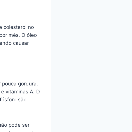
e colesterol no
 por mês. O óleo
dendo causar
r pouca gordura.
) e vitaminas A, D
fósforo são
não pode ser