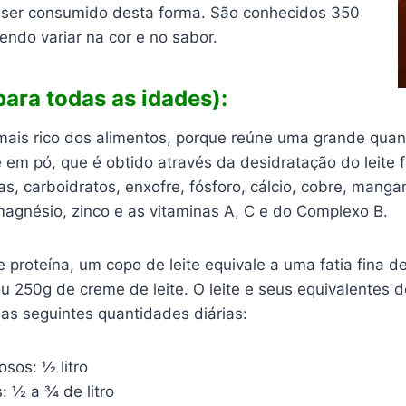
de ser consumido desta forma. São conhecidos 350
endo variar na cor e no sabor.
para todas as idades):
mais rico dos alimentos, porque reúne uma grande qua
te em pó, que é obtido através da desidratação do leite
as, carboidratos, enxofre, fósforo, cálcio, cobre, mangan
magnésio, zinco e as vitaminas A, C e do Complexo B.
 proteína, um copo de leite equivale a uma fatia fina d
ou 250g de creme de leite. O leite e seus equivalentes
as seguintes quantidades diárias:
osos: ½ litro
: ½ a ¾ de litro