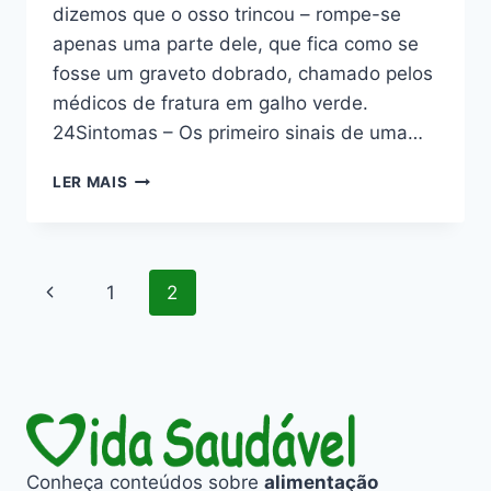
dizemos que o osso trincou – rompe-se
apenas uma parte dele, que fica como se
fosse um graveto dobrado, chamado pelos
médicos de fratura em galho verde.
24Sintomas – Os primeiro sinais de uma…
FRATURAS
LER MAIS
–
O
QUE
FAZER
Navegação
Página
1
2
QUANDO
SE
da
Anterior
QUEBRA
UM
Página
OSSO!
Conheça conteúdos sobre
alimentação